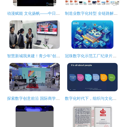
动漫赋能 文化扬帆——中日韩文化创意产业园启动 烟台高新区谱写数字文创发展新篇
制造业数字化转型 全链路解决方案与行业应用实践
智慧新城我来建！青少年“创意季”诞生了这么多精彩方案
冠珠数字化示范工厂纪录片引爆全网 “为美好做更好”赋予中国智造时代新使命
探索数字创意前沿 国际商学院师生赴深圳文博会开展专业研学活动
数字化时代下，组织与文化如何快起来 数字文化创意内容的应用服务