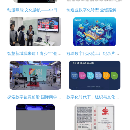
动漫赋能 文化扬帆——中日韩文化创意产业园启动 烟台高新区谱写数字文创发展新篇
制造业数字化转型 全链路解决方案与行业应用实践
智慧新城我来建！青少年“创意季”诞生了这么多精彩方案
冠珠数字化示范工厂纪录片引爆全网 “为美好做更好”赋予中国智造时代新使命
探索数字创意前沿 国际商学院师生赴深圳文博会开展专业研学活动
数字化时代下，组织与文化如何快起来 数字文化创意内容的应用服务