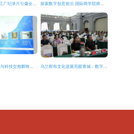
冠珠数字化示范工厂纪录片引爆全网 “为美好做更好”赋予中国智造时代新使命
探索数字创意前沿 国际商学院师生赴深圳文博会开展专业研学活动
聚焦文博会 文化与科技交相辉映，智慧文创新品惊艳亮相
乌兰察布文化巡展亮眼青城，数字创意助推开发展新格局——“乌兰察布文化旅游产品巡回推介会（呼和浩特站）”成功举办